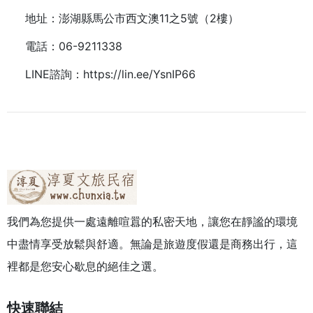
地址：澎湖縣馬公市西文澳11之5號（2樓）
電話：
06-9211338
LINE諮詢：
https://lin.ee/YsnIP66
我們為您提供一處遠離喧囂的私密天地，讓您在靜謐的環境
中盡情享受放鬆與舒適。無論是旅遊度假還是商務出行，這
裡都是您安心歇息的絕佳之選。
快速聯結