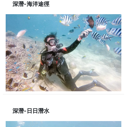
深潛-海洋途徑
深潛-日日潛水