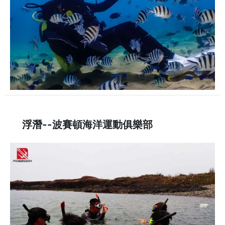
浮潛--波賽頓海洋運動俱樂部