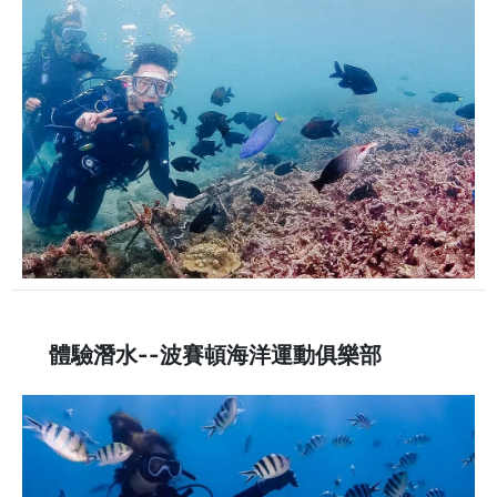
體驗潛水--波賽頓海洋運動俱樂部