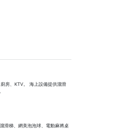
廚房、KTV。 海上設備提供溜滑
。
 海上溜滑梯、網美泡泡球、電動麻將桌