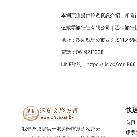
本網頁僅提供旅遊資訊介紹，相關
伍貳零旅行社有限公司｜乙種旅行社
地址：澎湖縣馬公市西文澳11之5號
電話：
06-9211338
LINE諮詢：
https://lin.ee/YsnIP66
快
首頁
我們為您提供一處遠離喧囂的私密天
船票