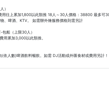
0人）
費用往上累加1,800以此類推 18人～30人價格：38800 最多可30人 
炸物、啤酒、KTV。 如需辦外燴服務價格則需另計
-包船（上限30人）
人費用累加3,000以此類推。
(依人數)啤酒飲料暢飲。如需 DJ活動或外匯食材或費用另計！