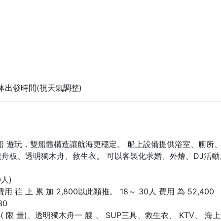
体出發時間(視天氣調整)
上船 遊玩，雙船體構造讓航海更穩定。 船上設備提供浴室、廁所、
龍⾈板、透明獨⽊⾈、救⽣衣。 可以客製化求婚、外燴、DJ活動
人)
用 往 上 累 加 2,800以此類推。 18～ 30人 費用 為 52,400
30
心( 限 量)、透明獨木舟一 艘 、 SUP三具、救生衣、 KTV、