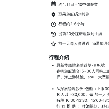
約4月1日－10中旬營業
亞果遊艇碼頭報到
行程約2-6小時
提前20分鐘辦理報到手續
前一天專人會透過line通知具
行程介紹
最新雙船體豪華遊艇-春帆號
春帆遊艇適合15~30⼈同時
梯、海上游泳池、spu、⼤型
A:探索秘境沙洲-包船（上限30
10人以下30,000。每 加一人 費
時段 10:00-13:30、15:00-18:
行 程 提 供 ： 啤酒暢飲、點