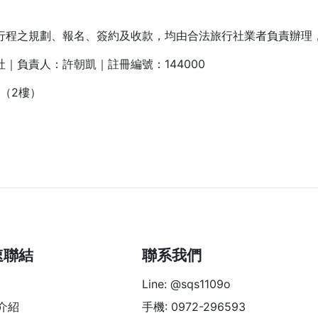
行程之規劃、報名、簽約及收款，均由合法旅行社業者負責辦理
｜負責人：許朝凱｜註冊編號：144000
（2樓）
速聯結
聯系我們
Line: @sqs1109o
介紹
手機: 0972-296593