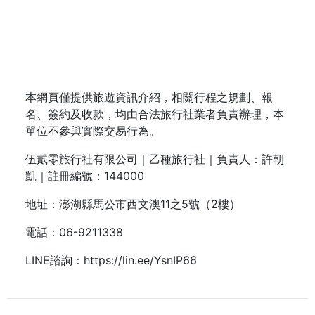
本網頁僅提供旅遊資訊介紹，相關行程之規劃、報
名、簽約及收款，均由合法旅行社業者負責辦理，本
單位不參與實際交易行為。
伍貳零旅行社有限公司｜乙種旅行社｜負責人：許朝
凱｜註冊編號：144000
地址：澎湖縣馬公市西文澳11之5號（2樓）
電話：
06-9211338
LINE諮詢：
https://lin.ee/YsnIP66