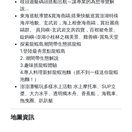
歧頭遊艇碼頭搭船出航～讓專業的為您導覽解
說…
東海巡航導覽&賞海燕鷗:搭乘快艇巡賞澎湖特殊
海岸地貌、玄武岩，海上相會海燕鷗，賞壯麗燕
鷗群。 員貝嶼-玄武岩文房四寶，百褶裙奇景、
錠鉤嶼-澎湖小桂林之稱美景、雞善嶼-賞鳥天堂
探索龍蝦島潮間帶生態抓龍蝦
1.登陸最夯景點龍蝦島
2. 潮間帶生態解說
3.趣味抓龍蝦體驗
4.專人料理新鮮龍蝦泡麵（抓不到一樣送你龍蝦
泡麵！）
澎澎灘暢玩多樣水上活動 水上摩托車、SUP立
槳、大力水手、透明獨木舟、香蕉船 、海戰車、
拖曳圈、趴趴艇
地圖資訊