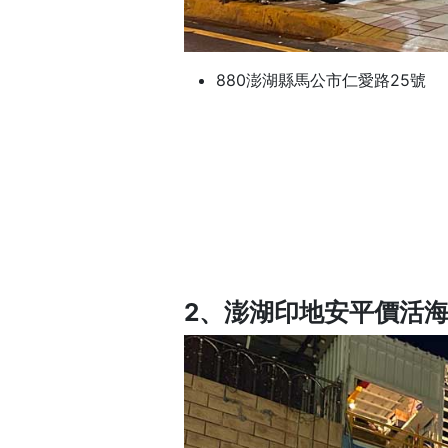
880澎湖縣馬公市仁愛路25號
2、澎湖印地安平價活